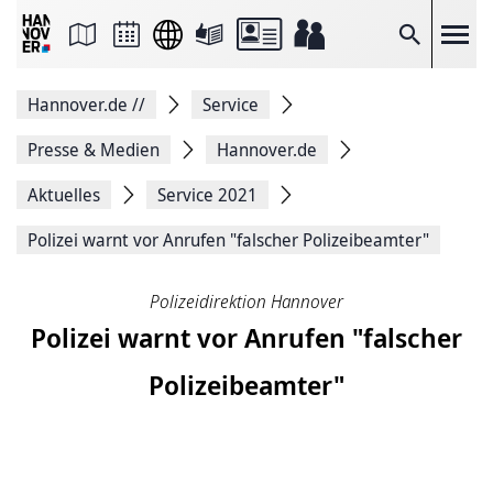
Seite
als
E-
Suche
Mail
versenden
Auf
Hannover.de
//
Service
Facebook
teilen
Auf
Presse & Medien
Hannover.de
X
teilen
Aktuelles
Service 2021
Seitenlink
Kopieren
Polizei warnt vor Anrufen "falscher Polizeibeamter"
Seite
Drucken
Polizeidirektion Hannover
Polizei warnt vor Anrufen "falscher
Polizeibeamter"