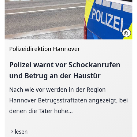
©
Hann
Polizeidirektion Hannover
Polizei warnt vor
Schock­an­ru­fen
und Betrug an der Haus­tür
Nach wie vor werden in der Region
Hannover Betrugsstraftaten angezeigt, bei
denen die Täter hohe...
lesen