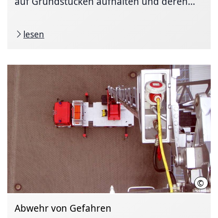
auf Grundstücken aufhalten und deren...
lesen
©
Regi
Abwehr von Gefahren