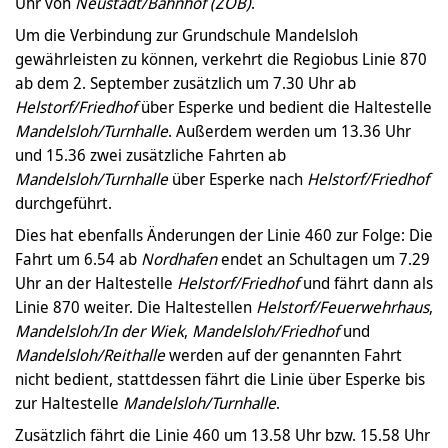
Uhr von
Neustadt/Bahnhof (ZOB)
.
Um die Verbindung zur Grundschule Mandelsloh
gewährleisten zu können, verkehrt die Regiobus Linie 870
ab dem 2. September zusätzlich um 7.30 Uhr ab
Helstorf/Friedhof
über Esperke und bedient die Haltestelle
Mandelsloh/Turnhalle
. Außerdem werden um 13.36 Uhr
und 15.36 zwei zusätzliche Fahrten ab
Mandelsloh/Turnhalle
über Esperke nach
Helstorf/Friedhof
durchgeführt.
Dies hat ebenfalls Änderungen der Linie 460 zur Folge: Die
Fahrt um 6.54 ab
Nordhafen
endet an Schultagen um 7.29
Uhr an der Haltestelle
Helstorf/Friedhof
und fährt dann als
Linie 870 weiter. Die Haltestellen
Helstorf/Feuerwehrhaus
,
Mandelsloh/In der Wiek
,
Mandelsloh/Friedhof
und
Mandelsloh/Reithalle
werden auf der genannten Fahrt
nicht bedient, stattdessen fährt die Linie über Esperke bis
zur Haltestelle
Mandelsloh/Turnhalle
.
Zusätzlich fährt die Linie 460 um 13.58 Uhr bzw. 15.58 Uhr