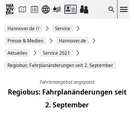
Seite
als
E-
Suche
Mail
versenden
Auf
Hannover.de
//
Service
Facebook
teilen
Auf
Presse & Medien
Hannover.de
X
teilen
Aktuelles
Service 2021
Seitenlink
Kopieren
Regiobus: Fahr­plan­änderungen seit 2. September
Seite
Drucken
Fahrtenangebot angepasst
Regiobus: Fahr­plan­änderungen seit
2. September