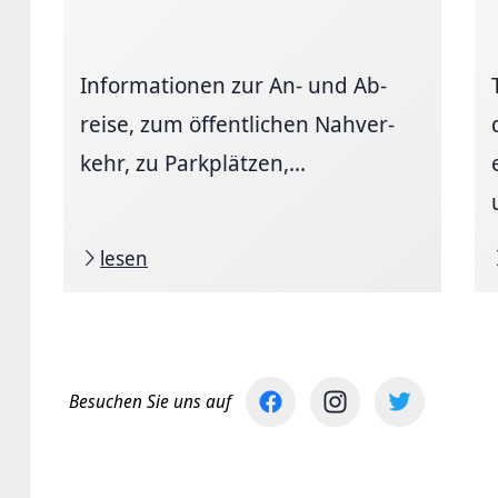
Informationen zur An- und Ab­
reise, zum öffent­li­chen Nah­ver­
kehr, zu Park­plätzen,...
lesen
Besuchen Sie uns auf