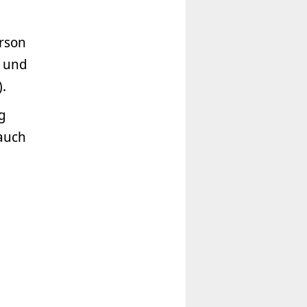
erson
) und
.
g
auch