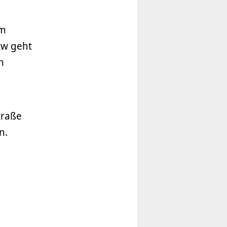
em
kw geht
n
traße
n.