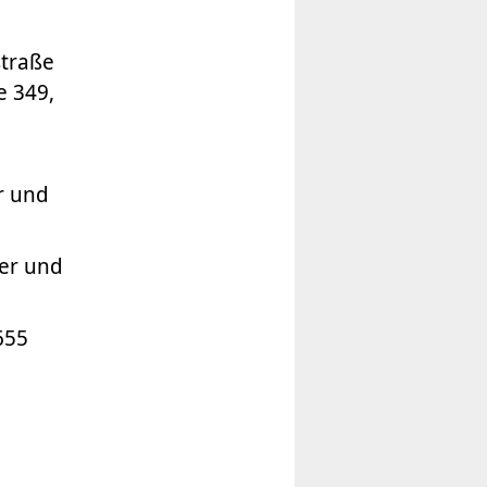
straße
e 349,
r und
er und
655