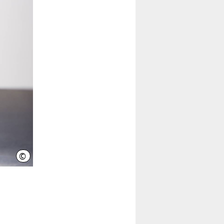
©
Üstra/Patrice Kunte