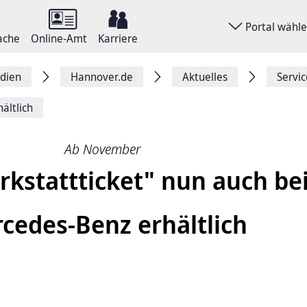
Portal wähl
ache
Online-Amt
Karriere
dien
Hannover.de
Aktuelles
Servi
ältlich
Ab November
­statt­ticket" nun auch be
cedes-Benz erhältlich