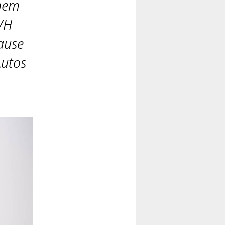
inem
VH
ause
Autos