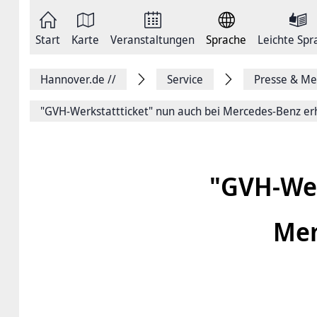
Zum
Seite
Inhalt
als
springen
E-
Zur
Mail
Start
Karte
Veranstaltungen
Sprache
Leichte Spr
Hauptnavigation
versenden
springen
Auf
Facebook
Hannover.de
//
Service
Presse & Me
teilen
Auf
X
"GVH-Werk­statt­ticket" nun auch bei Mercedes-Benz erh
teilen
Seitenlink
Kopieren
Seite
Drucken
"GVH-Werk
Mer