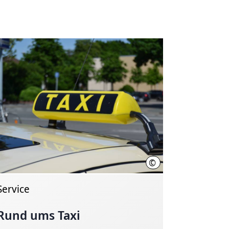
©
el / üstra
Manuel Schlarman
Service
Rund ums Taxi