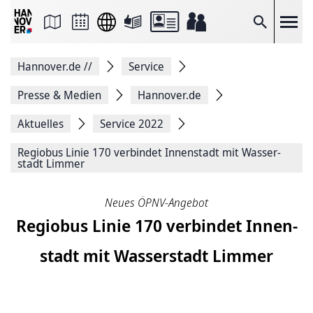
Seite
als
E-
Suche
Mail
versenden
Auf
Hannover.de
//
Service
Facebook
teilen
Auf
Presse & Medien
Hannover.de
X
teilen
Aktuelles
Service 2022
Seitenlink
Kopieren
Regiobus Linie 170 ver­bin­det Innen­stadt mit Wasser­
Seite
stadt Limmer
Drucken
Neues ÖPNV-Angebot
Regiobus Linie 170 ver­bin­det Innen­
stadt mit Wasser­stadt Limmer