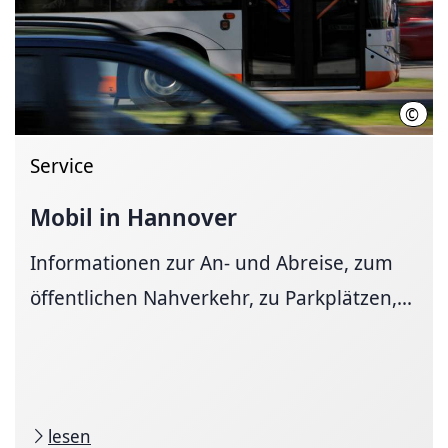
©
Marti
Service
Mobil in Hannover
Informationen zur An- und Ab­reise, zum
öffent­li­chen Nah­ver­kehr, zu Park­plätzen,...
lesen