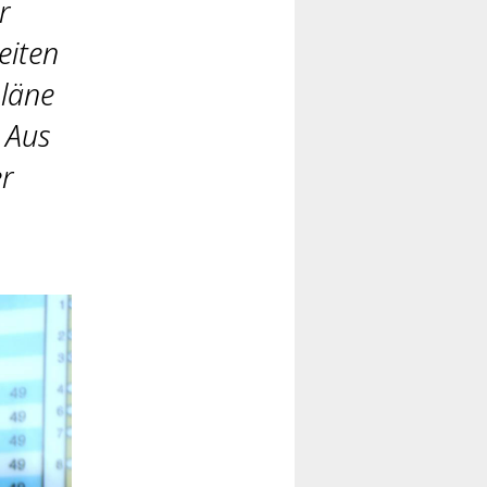
r
eiten
pläne
 Aus
r