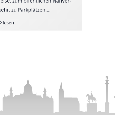
reise, zum öffent­li­chen Nah­ver­
kehr, zu Park­plätzen,...
lesen