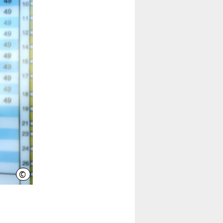
©
Üstra