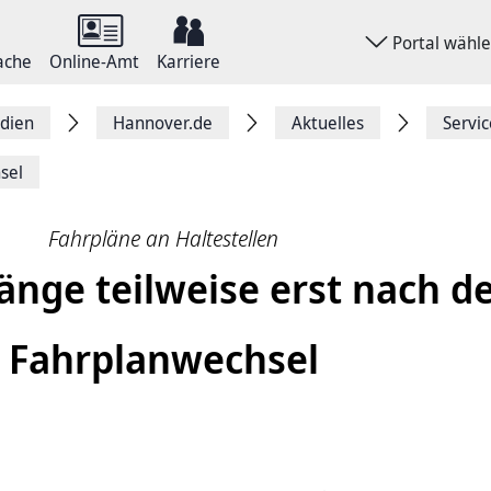
Portal wähl
ache
Online-Amt
Karriere
dien
Hannover.de
Aktuelles
Servi
sel
Fahrpläne an Haltestellen
nge teil­weise erst nach 
Fahr­plan­wechsel