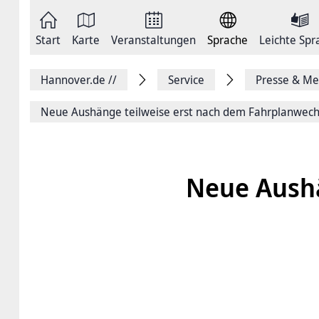
Zum
Seite
Inhalt
als
springen
E-
Zur
Mail
Start
Karte
Veranstaltungen
Sprache
Leichte Spr
Hauptnavigation
versenden
springen
Auf
Facebook
Hannover.de
//
Service
Presse & Me
teilen
Auf
X
Neue Aushänge teil­weise erst nach dem Fahr­plan­wech
teilen
Seitenlink
Kopieren
Seite
Drucken
Neue Aushä