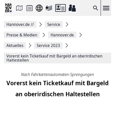
Seite
als
E-
Suche
Mail
versenden
Auf
Hannover.de
//
Service
Facebook
teilen
Auf
Presse & Medien
Hannover.de
X
teilen
Aktuelles
Service 2023
Seitenlink
Kopieren
Vorerst kein Ticketkauf mit Bargeld an oberirdischen
Seite
Haltestellen
Drucken
Nach Fahrkartenautomaten-Sprengungen
Vorerst kein Ticketkauf mit Bargeld
an oberirdischen Haltestellen