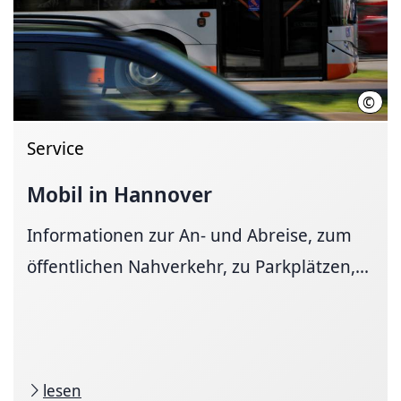
©
Marti
Service
Mobil in Hannover
Informationen zur An- und Ab­reise, zum
öffent­li­chen Nah­ver­kehr, zu Park­plätzen,...
lesen