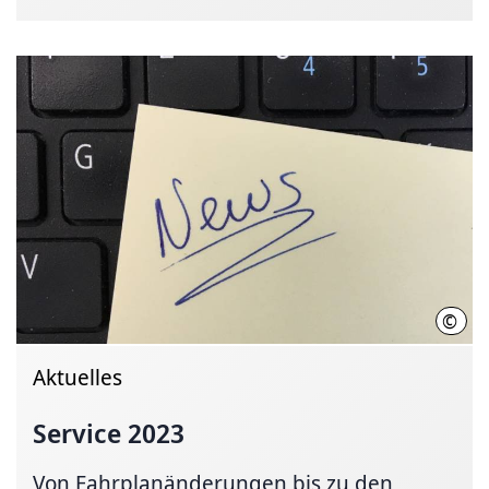
©
Hann
Aktuelles
Service 2023
Von Fahrplanänderungen bis zu den