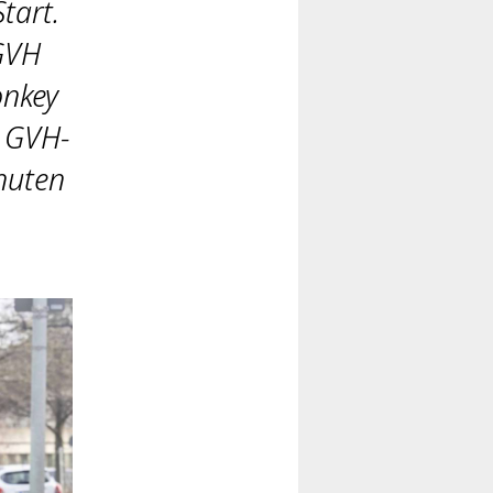
tart.
GVH
onkey
. GVH-
nuten