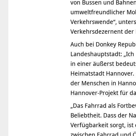
von Bussen und Bahnen. 
umweltfreundlicher Mob
Verkehrswende“, unters
Verkehrsdezernent der
Auch bei Donkey Republi
Landeshauptstadt: „Ich
in einer äußerst bedeut
Heimatstadt Hannover. 
der Menschen in Hannov
Hannover-Projekt für d
„Das Fahrrad als Fortbe
Beliebtheit. Dass der N
Verfügbarkeit sorgt, is
zwischen Fahrrad und Ö