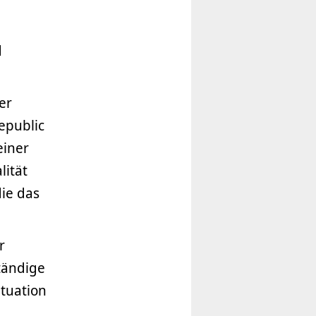
d
er
epublic
einer
ität
ie das
r
tändige
ituation