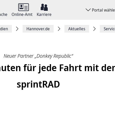
Portal wähl
ache
Online-Amt
Karriere
dien
Hannover.de
Aktuelles
Servi
Neuer Partner „Donkey Republic“
­nu­ten für jede Fahrt mit d
sprintRAD