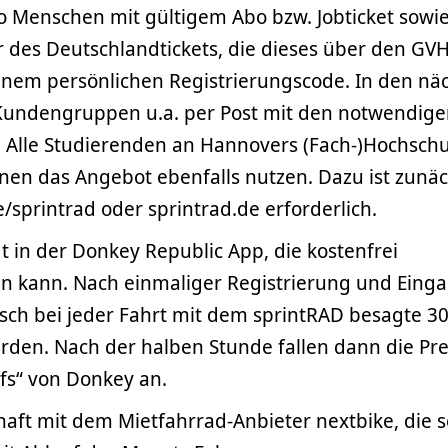
o Menschen mit gültigem Abo bzw. Jobticket sowi
 des Deutschlandtickets, die dieses über den GV
einem persönlichen Registrierungscode. In den nä
Kundengruppen u.a. per Post mit den notwendig
. Alle Studierenden an Hannovers (Fach-)Hochsch
nen das Angebot ebenfalls nutzen. Dazu ist zunäc
sprintrad oder sprintrad.de erforderlich.
gt in der Donkey Republic App, die kostenfrei
 kann. Nach einmaliger Registrierung und Eing
ch bei jeder Fahrt mit dem sprintRAD besagte 3
rden. Nach der halben Stunde fallen dann die Pre
ifs“ von Donkey an.
haft mit dem Mietfahrrad-Anbieter nextbike, die s