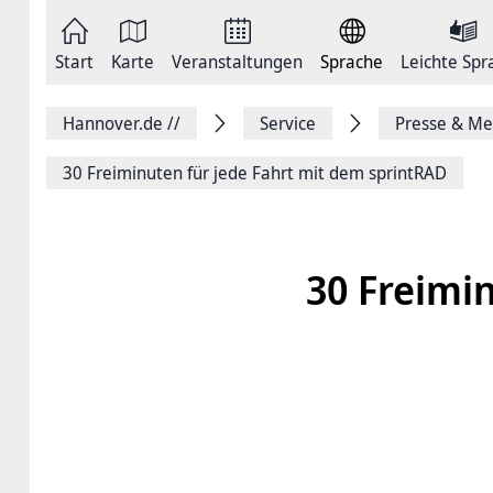
Zum
Seite
Inhalt
als
springen
E-
Zur
Mail
Start
Karte
Veranstaltungen
Sprache
Leichte Spr
Hauptnavigation
versenden
springen
Auf
Facebook
Hannover.de
//
Service
Presse & Me
teilen
Auf
X
30 Frei­mi­nu­ten für jede Fahrt mit dem sprintRAD
teilen
Seitenlink
Kopieren
Seite
Drucken
30 Frei­mi