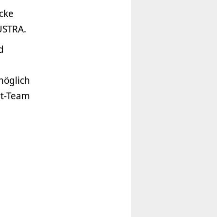
cke
ÜSTRA.
d
möglich
rt-Team