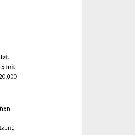
tzt.
15 mit
20.000
nnen
utzung