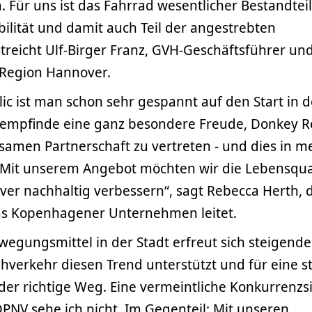
Für uns ist das Fahrrad wesentlicher Bestandteil
ilität und damit auch Teil der angestrebten
treicht Ulf-Birger Franz, GVH-Geschäftsführer un
 Region Hannover.
c ist man schon sehr gespannt auf den Start in d
 empfinde eine ganz besondere Freude, Donkey R
samen Partnerschaft zu vertreten - und dies in m
Mit unserem Angebot möchten wir die Lebensqual
er nachhaltig verbessern“, sagt Rebecca Herth, d
as Kopenhagener Unternehmen leitet.
wegungsmittel in der Stadt erfreut sich steigende
ahverkehr diesen Trend unterstützt und für eine s
t der richtige Weg. Eine vermeintliche Konkurrenzs
PNV sehe ich nicht. Im Gegenteil: Mit unseren