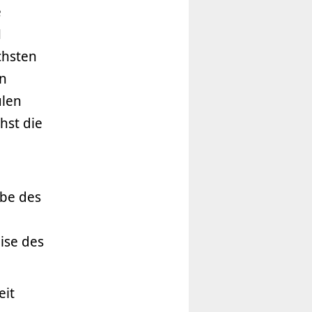
e
H
chsten
en
ulen
hst die
abe des
0
ise des
eit