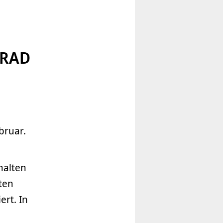
tRAD
bruar.
halten
ten
ert. In