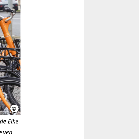
©
GVH/Florian Arp
nde Elke
neuen