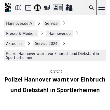
Seite
als
E-
Suche
Mail
versenden
Auf
Hannover.de
//
Service
Facebook
teilen
Auf
Presse & Medien
Hannover.de
X
teilen
Aktuelles
Service 2024
Seitenlink
Kopieren
Polizei Han­no­ver warnt vor Ein­bruch und Dieb­stahl in
Seite
Sport­ler­hei­men
Drucken
Vorsicht
Polizei Han­no­ver warnt vor Ein­bruch
und Dieb­stahl in Sport­ler­hei­men