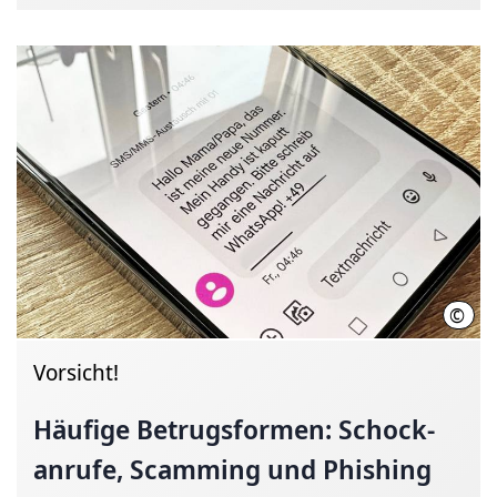
©
Hann
Vorsicht!
Häufige
Betrugs­for­men:
Schock­
an­ru­fe,
Scamming und Phi­shing