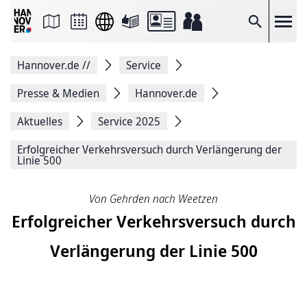
Seite
als
E-
Suche
Mail
versenden
Auf
Hannover.de
//
Service
Facebook
teilen
Auf
Presse & Medien
Hannover.de
X
teilen
Aktuelles
Service 2025
Seitenlink
Kopieren
Erfolg­rei­cher Ver­kehrs­ver­such durch Ver­län­gerung der
Seite
Linie 500
Drucken
Von Gehr­den nach Weetzen
Erfolg­rei­cher Ver­kehrs­ver­such durch
Ver­län­gerung der Linie 500