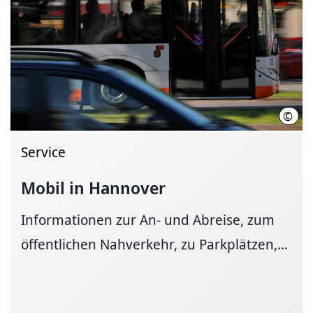
©
Marti
Service
Mobil in Hannover
Informationen zur An- und Ab­reise, zum
öffent­li­chen Nah­ver­kehr, zu Park­plätzen,...