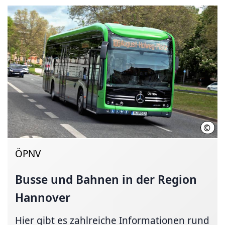
©
Üstr
ÖPNV
Busse und Bahnen in der Region
Hannover
Hier gibt es zahl­reiche In­for­ma­tio­nen rund