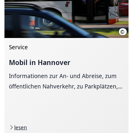
©
Marti
Service
Mobil in Hannover
Informationen zur An- und Ab­reise, zum
öffent­li­chen Nah­ver­kehr, zu Park­plätzen,...
lesen