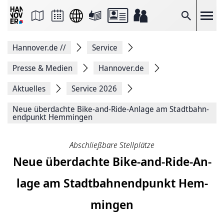
Seite
als
E-
Suche
Mail
versenden
Auf
Hannover.de
//
Service
Facebook
teilen
Auf
Presse & Medien
Hannover.de
X
teilen
Aktuelles
Service 2026
Seitenlink
Kopieren
Neue über­dach­te Bike-and-Ride-An­lage am Stadt­bahn­
Seite
end­punkt Hem­min­gen
Drucken
Abschließbare Stellplätze
Neue über­dach­te Bike-and-Ride-An­
lage am Stadt­bahn­end­punkt Hem­
min­gen