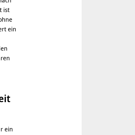
nach
 ist
 ohne
ert ein
len
hren
eit
r ein