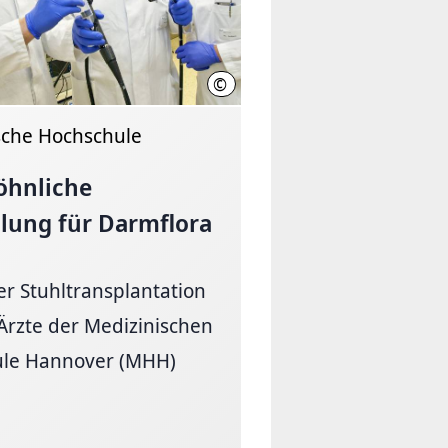
©
MHH/Kaiser
sche Hochschule
hnliche
lung für Darmflora
er Stuhltransplantation
Ärzte der Medizinischen
le Hannover (MHH)