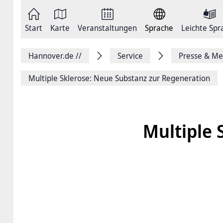
Zum
Seite
Inhalt
als
springen
E-
Zur
Mail
Start
Karte
Veranstaltungen
Sprache
Leichte Spr
Hauptnavigation
versenden
springen
Auf
Facebook
Hannover.de
//
Service
Presse & Me
teilen
Auf
X
Multiple Sklerose: Neue Substanz zur Regeneration
teilen
Seitenlink
Kopieren
Seite
Drucken
Multiple 