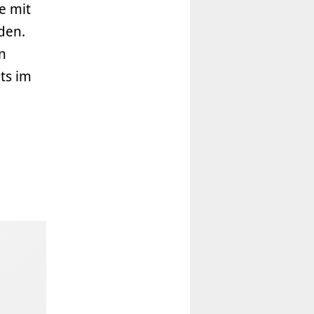
e mit
den.
n
ts im