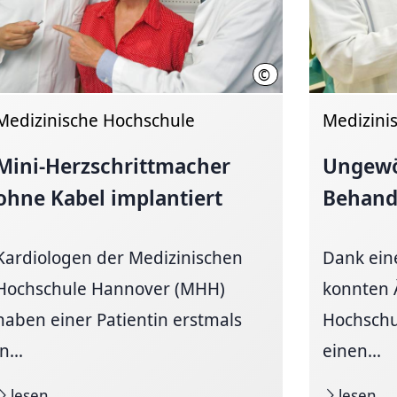
©
he Hochschule Hannover
MHH/Kaiser
Medizinische Hochschule
Medizini
Mini-Herzschrittmacher
Ungewö
ohne Kabel implantiert
Behand
Kardiologen der Medizinischen
Dank ein
Hochschule Hannover (MHH)
konnten 
haben einer Patientin erstmals
Hochschu
in...
einen...
lesen
lesen