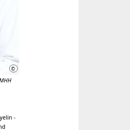
©
MHH/Kaiser
r MHH
elin -
und