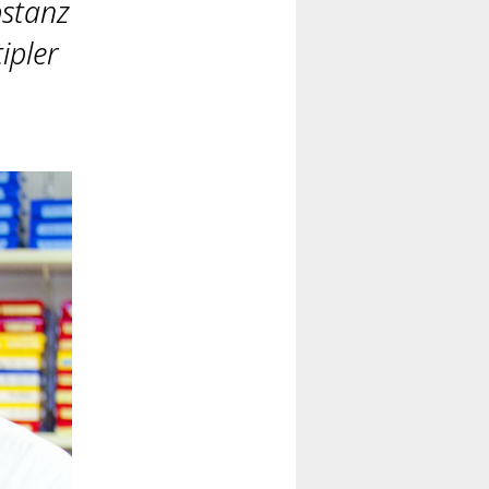
bstanz
ipler