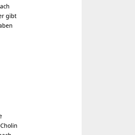
nach
r gibt
haben
e
-Cholin