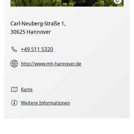
©
Karin K
Carl-Neuberg-Straße 1,
30625 Hannover
+49 511 5320
http://www.mh-hannover.de
Karte
Weitere Informationen