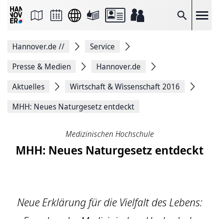
Seite
als
E-
Suche
Mail
versenden
Auf
Hannover.de
//
Service
Facebook
teilen
Auf
Presse & Medien
Hannover.de
X
teilen
Aktuelles
Wirtschaft & Wissenschaft 2016
Seitenlink
Kopieren
MHH: Neues Naturgesetz entdeckt
Seite
Drucken
Medizinischen Hochschule
MHH: Neues Naturgesetz entdeckt
Neue Erklärung für die Vielfalt des Lebens: