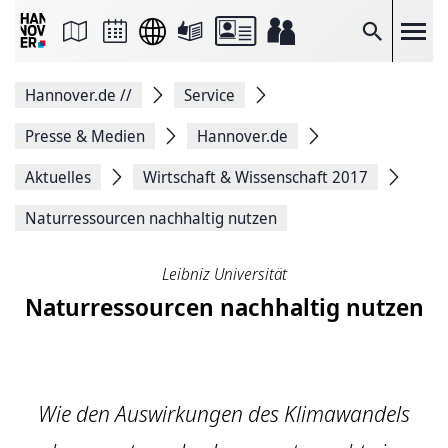
Seite
als
E-
Suche
Mail
versenden
Auf
Hannover.de
//
Service
Facebook
teilen
Auf
Presse & Medien
Hannover.de
X
teilen
Aktuelles
Wirtschaft & Wissenschaft 2017
Seitenlink
Kopieren
Naturressourcen nachhaltig nutzen
Seite
Drucken
Leibniz Universität
Naturressourcen nachhaltig nutzen
Wie den Auswirkungen des Klimawandels