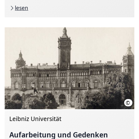
lesen
©
Hist
Leibniz Universität
Aufarbeitung und Gedenken