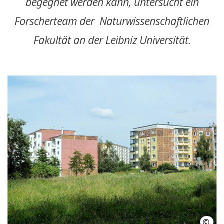
begegnet werden kann, untersucht ein
Forscherteam der Naturwissenschaftlichen
Fakultät an der Leibniz Universität.
©
Magd