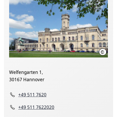
©
Leibniz U
Welfengarten 1,
30167 Hannover
+49 511 7620
+49 511 7622020