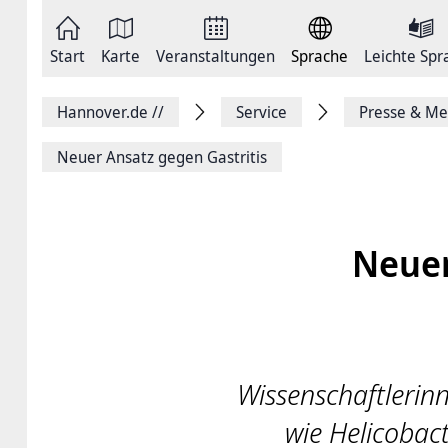
Zum
Seite
Inhalt
als
springen
E-
Zur
Mail
Start
Karte
Veranstaltungen
Sprache
Leichte Spr
Hauptnavigation
versenden
springen
Auf
Facebook
Hannover.de
//
Service
Presse & Me
teilen
Auf
X
Neuer Ansatz gegen Gastritis
teilen
Seitenlink
Kopieren
Seite
Drucken
Neuer
Wissenschaftlerin
wie Helicobac