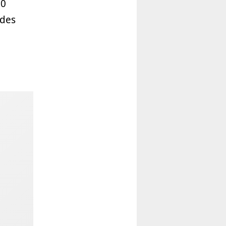
00
 des