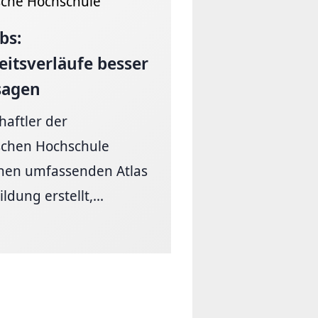
sche Hochschule
bs:
itsverläufe
besser
sagen
haftler der
schen Hochschule
nen umfassenden Atlas
ldung erstellt,...