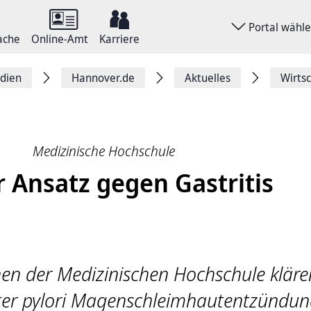
Portal wähl
ache
Online-Amt
Karriere
dien
Hannover.de
Aktuelles
Wirts
Medizinische Hochschule
 Ansatz gegen Gastritis
nen der Medizinischen Hochschule kläre
ter pylori Magenschleimhautentzündu