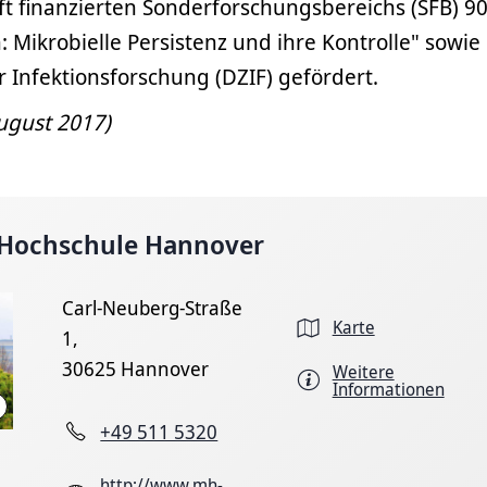
 finanzierten Sonderforschungsbereichs (SFB) 9
: Mikrobielle Persistenz und ihre Kontrolle" sowie
 Infektionsforschung (DZIF) gefördert.
August 2017)
 Hochschule Hannover
Carl-Neuberg-Straße
Karte
1,
30625 Hannover
Weitere
Informationen
Karin Kaiser/MHH
+49 511 5320
http://www.mh-