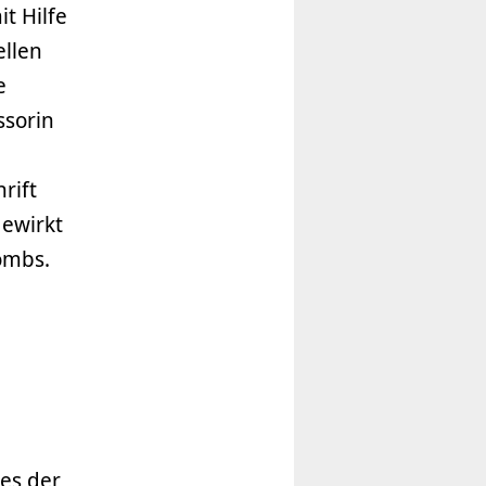
t Hilfe
ellen
e
ssorin
rift
gewirkt
ombs.
es der