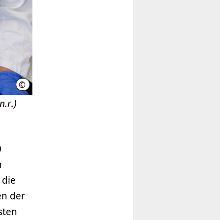
©
MHH/Kaiser
n.r.)
0
n
 die
en der
sten