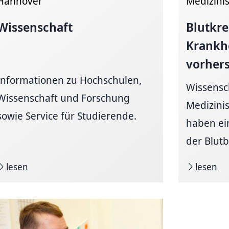
Hannover
Medizini
Wissenschaft
Blutkre
Krankhe
vorher
Informationen zu Hochschulen,
Wissensc
Wissenschaft und Forschung
Medizini
sowie Service für Studierende.
haben ei
der Blutbi
lesen
lesen