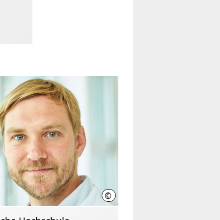
©
nnover
Christian Wyrwa