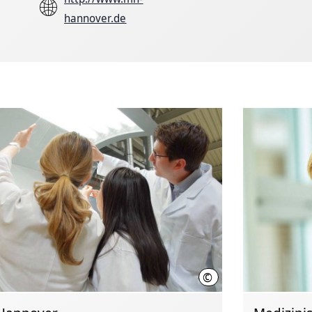
hannover.de
©
er/MHH
Initiative Wissenschaft Ha