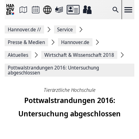
Seite
als
E-
Suche
Mail
versenden
Auf
Hannover.de
//
Service
Facebook
teilen
Auf
Presse & Medien
Hannover.de
X
teilen
Aktuelles
Wirtschaft & Wissenschaft 2018
Seitenlink
Kopieren
Pottwalstrandungen 2016: Untersuchung
Seite
abgeschlossen
Drucken
Tierärztliche Hochschule
Pottwalstrandungen 2016:
Untersuchung abgeschlossen