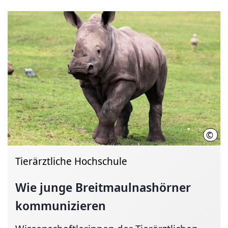
©
Sabr
Tierärztliche Hochschule
Wie junge
Breitmaulnashörner
kommunizieren