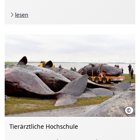
lesen
©
Sonj
Tierärztliche Hochschule