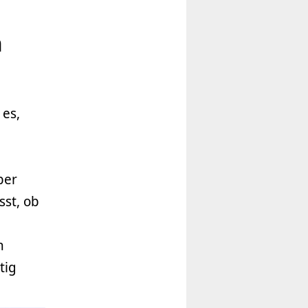
n
 es,
ber
sst, ob
n
tig