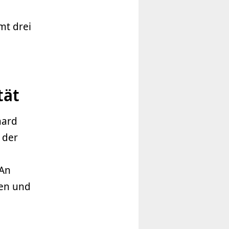
mt drei
tät
hard
 der
 An
gen und