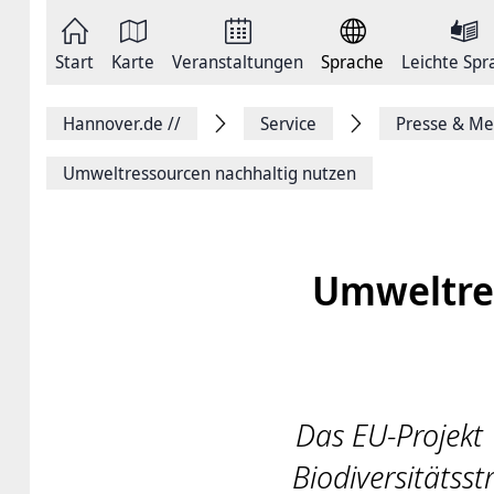
Zum
Seite
Inhalt
als
springen
E-
Zur
Mail
Start
Karte
Veranstaltungen
Sprache
Leichte Spr
Hauptnavigation
versenden
springen
Auf
Facebook
Hannover.de
//
Service
Presse & Me
teilen
Auf
X
Umweltressourcen nachhaltig nutzen
teilen
Seitenlink
Kopieren
Seite
Drucken
Umweltre
Das EU-Projekt
Biodiversitätss