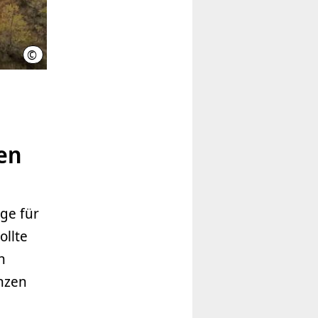
©
Benjamin Burkhard
en
ge für
ollte
n
nzen