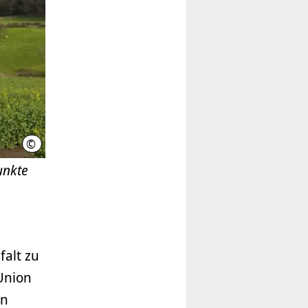
©
Benjamin Burkhard
unkte
falt zu
 Union
en