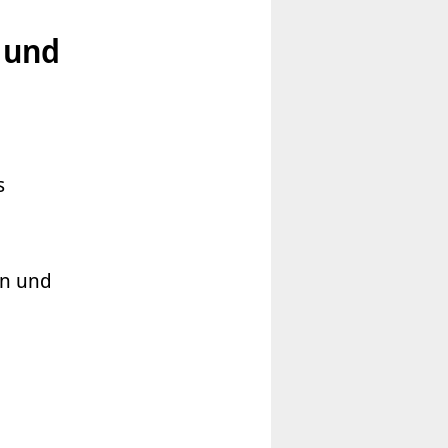
 und
s
rn und