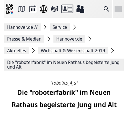
Seite
als
E-
Suche
Mail
versenden
Auf
Hannover.de
//
Service
Facebook
teilen
Auf
Presse & Medien
Hannover.de
X
teilen
Aktuelles
Wirtschaft & Wissenschaft 2019
Seitenlink
Kopieren
Die "roboterfabrik" im Neuen Rathaus begeisterte Jung
Seite
und Alt
Drucken
"robotics_4_u"
Die "roboterfabrik" im Neuen
Rathaus begeisterte Jung und Alt