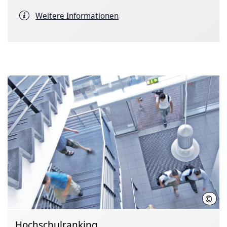
Weitere Informationen
©
FHDW
Hochschulranking