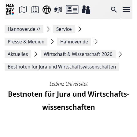
Seite
als
E-
Suche
Mail
versenden
Auf
Hannover.de
//
Service
Facebook
teilen
Auf
Presse & Medien
Hannover.de
X
teilen
Aktuelles
Wirtschaft & Wissenschaft 2020
Seitenlink
Kopieren
Bestnoten für Jura und Wirtschafts­wissenschaften
Seite
Drucken
Leibniz Universität
Bestnoten für Jura und Wirtschafts­
wissenschaften