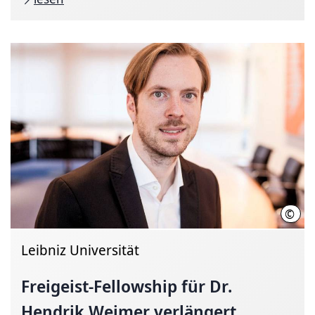
©
Mirk
Leibniz Universität
Freigeist-Fellowship
für Dr.
Hendrik Weimer verlängert