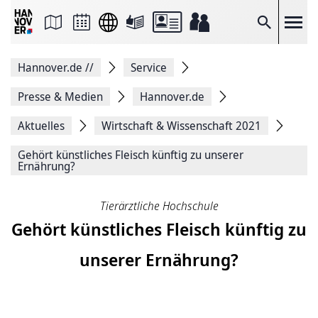
Seite
als
E-
Suche
Mail
versenden
Auf
Hannover.de
//
Service
Facebook
teilen
Auf
Presse & Medien
Hannover.de
X
teilen
Aktuelles
Wirtschaft & Wissenschaft 2021
Seitenlink
Kopieren
Gehört künstliches Fleisch künftig zu unserer
Seite
Ernährung?
Drucken
Tierärztliche Hochschule
Gehört künstliches Fleisch künftig zu
unserer Ernährung?