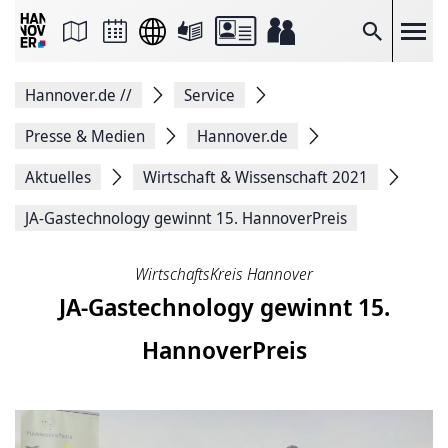
Seite
als
E-
Suche
Mail
versenden
Auf
Hannover.de
//
Service
Facebook
teilen
Auf
Presse & Medien
Hannover.de
X
teilen
Aktuelles
Wirtschaft & Wissenschaft 2021
Seitenlink
Kopieren
JA-Gas­techno­logy gewinnt 15. HannoverPreis
Seite
Drucken
WirtschaftsKreis Hannover
JA-Gas­techno­logy gewinnt 15.
HannoverPreis