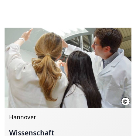
©
Init
Hannover
Wissenschaft