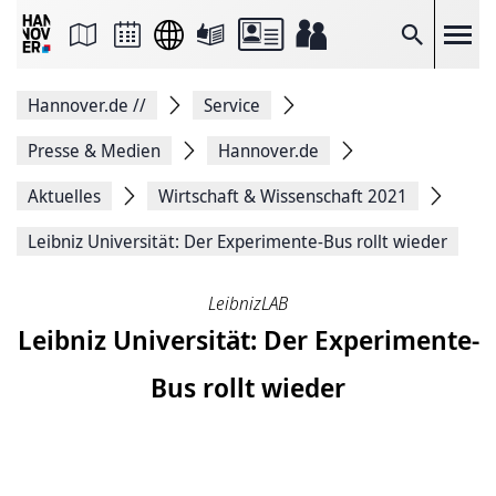
Seite
als
E-
Suche
Mail
versenden
Auf
Hannover.de
//
Service
Facebook
teilen
Auf
Presse & Medien
Hannover.de
X
teilen
Aktuelles
Wirtschaft & Wissenschaft 2021
Seitenlink
Kopieren
Leibniz Universität: Der Experimente-Bus rollt wieder
Seite
Drucken
LeibnizLAB
Leibniz Universität: Der Experimente-
Bus rollt wieder