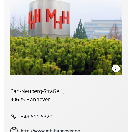
©
Karin K
Carl-Neuberg-Straße 1,
30625 Hannover
+49 511 5320
http://www.mh-hannover.de