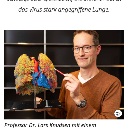
das Virus stark angegriffene Lunge.
©
Kari
Professor Dr. Lars Knudsen mit einem