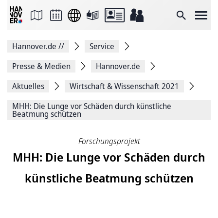
Seite
als
E-
Suche
Mail
versenden
Auf
Hannover.de
//
Service
Facebook
teilen
Auf
Presse & Medien
Hannover.de
X
teilen
Aktuelles
Wirtschaft & Wissenschaft 2021
Seitenlink
Kopieren
MHH: Die Lunge vor Schäden durch künstliche
Seite
Beatmung schützen
Drucken
Forschungsprojekt
MHH: Die Lunge vor Schäden durch
künstliche Beatmung schützen