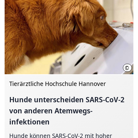
©
Seba
Tierärztliche Hochschule Hannover
Hunde unter­scheiden SARS-CoV-2
von anderen
Atem­wegs­
infektionen
Hunde können SARS-CoV-2 mit hoher