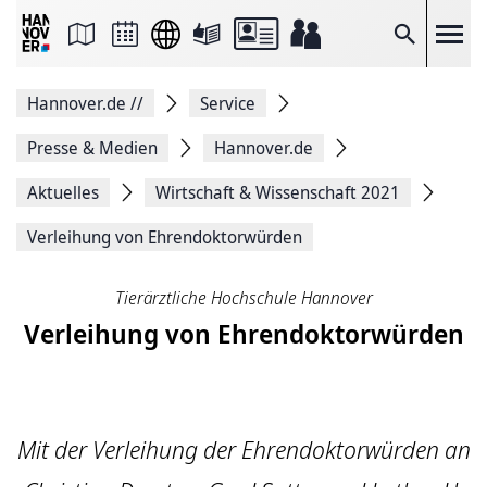
Seite
als
E-
Suche
Mail
versenden
Auf
Hannover.de
//
Service
Facebook
teilen
Auf
Presse & Medien
Hannover.de
X
teilen
Aktuelles
Wirtschaft & Wissenschaft 2021
Seitenlink
Kopieren
Verleihung von Ehrendoktorwürden
Seite
Drucken
Tierärztliche Hochschule Hannover
Verleihung von Ehrendoktorwürden
Mit der Verleihung der Ehrendoktorwürden an