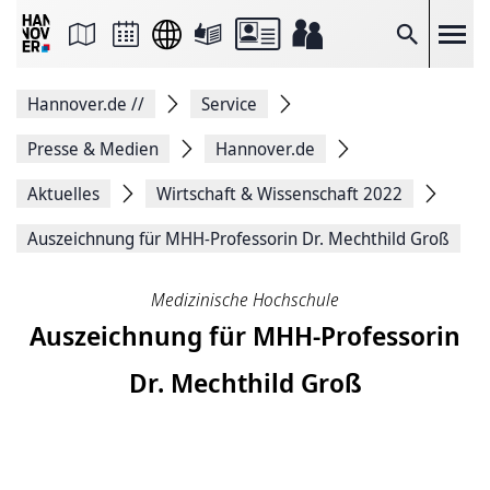
Seite
als
E-
Suche
Mail
versenden
Auf
Hannover.de
//
Service
Facebook
teilen
Auf
Presse & Medien
Hannover.de
X
teilen
Aktuelles
Wirtschaft & Wissenschaft 2022
Seitenlink
Kopieren
Auszeichnung für MHH-Professorin Dr. Mechthild Groß
Seite
Drucken
Medizinische Hochschule
Auszeichnung für MHH-Professorin
Dr. Mechthild Groß