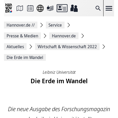
Seite
als
E-
Suche
Mail
versenden
Auf
Hannover.de
//
Service
Facebook
teilen
Auf
Presse & Medien
Hannover.de
X
teilen
Aktuelles
Wirtschaft & Wissenschaft 2022
Seitenlink
Kopieren
Die Erde im Wandel
Seite
Drucken
Leibniz Universität
Die Erde im Wandel
Die neue Ausgabe des Forschungsmagazin