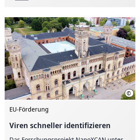
©
Hann
EU-Förderung
Viren schneller identifizieren
Das Forschungsprojekt NanoXCAN unter