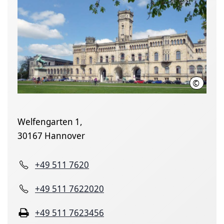
©
Leibniz U
Welfengarten 1,
30167 Hannover
+49 511 7620
+49 511 7622020
+49 511 7623456