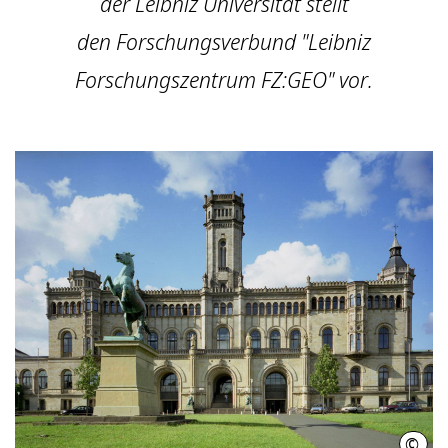
der Leibniz Universität stellt
den Forschungsverbund "Leibniz
Forschungszentrum FZ:GEO" vor.
©
Leib