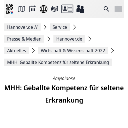
Seite
als
E-
Suche
Mail
versenden
Auf
Hannover.de
//
Service
Facebook
teilen
Auf
Presse & Medien
Hannover.de
X
teilen
Aktuelles
Wirtschaft & Wissenschaft 2022
Seitenlink
Kopieren
MHH: Geballte Kompetenz für seltene Erkrankung
Seite
Drucken
Amyloidose
MHH: Geballte Kompetenz für seltene
Erkrankung