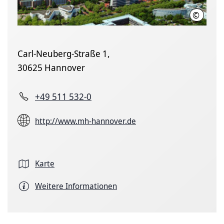
©
Karin K
Carl-Neuberg-Straße 1,
30625 Hannover
+49 511 532-0
http://www.mh-hannover.de
Karte
Weitere Informationen