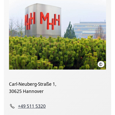
©
Karin K
Carl-Neuberg-Straße 1,
30625 Hannover
+49 511 5320