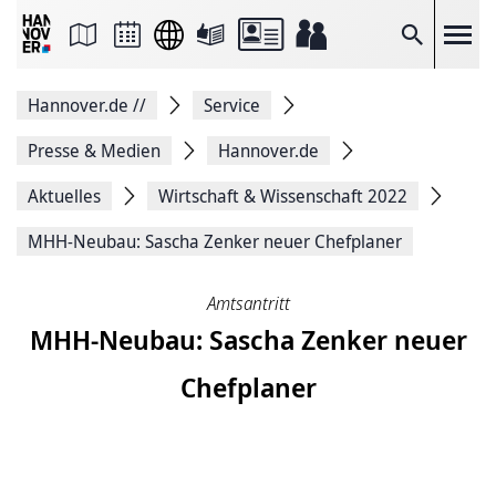
Seite
als
E-
Suche
Mail
versenden
Auf
Hannover.de
//
Service
Facebook
teilen
Auf
Presse & Medien
Hannover.de
X
teilen
Aktuelles
Wirtschaft & Wissenschaft 2022
Seitenlink
Kopieren
MHH-Neubau: Sascha Zenker neuer Chefplaner
Seite
Drucken
Amtsantritt
MHH-Neubau: Sascha Zenker neuer
Chefplaner