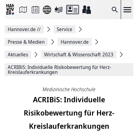
Seite
als
E-
Suche
Mail
versenden
Auf
Hannover.de
//
Service
Facebook
teilen
Auf
Presse & Medien
Hannover.de
X
teilen
Aktuelles
Wirtschaft & Wissenschaft 2023
Seitenlink
Kopieren
ACRIBiS: Individuelle Risikobewertung für Herz-
Seite
Kreislauferkrankungen
Drucken
Medizinische Hochschule
ACRIBiS: Individuelle
Risikobewertung für Herz-
Kreislauferkrankungen