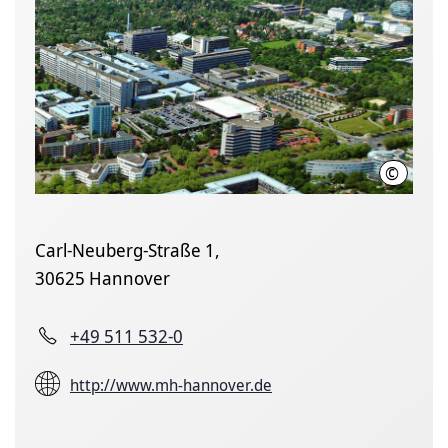
©
Karin K
Carl-Neuberg-Straße 1,
30625 Hannover
+49 511 532-0
http://www.mh-hannover.de