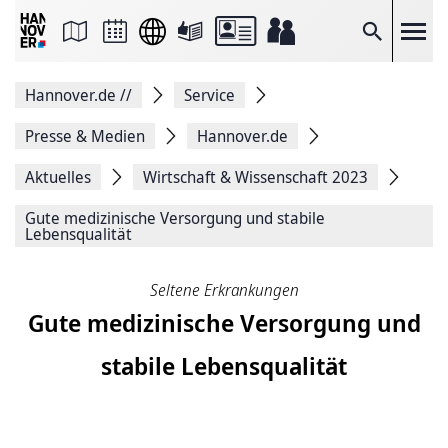
Seite
als
E-
Suche
Mail
versenden
Auf
Hannover.de
//
Service
Facebook
teilen
Auf
Presse & Medien
Hannover.de
X
teilen
Aktuelles
Wirtschaft & Wissenschaft 2023
Seitenlink
Kopieren
Gute medizinische Versorgung und stabile
Seite
Lebensqualität
Drucken
Seltene Erkrankungen
Gute medizinische Versorgung und
stabile Lebensqualität