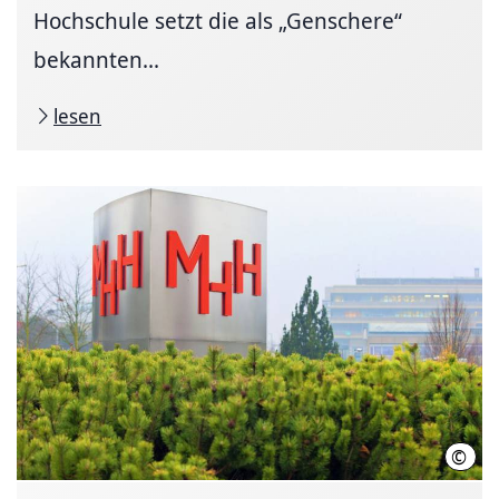
Hochschule setzt die als „Genschere“
bekannten...
lesen
©
Kari