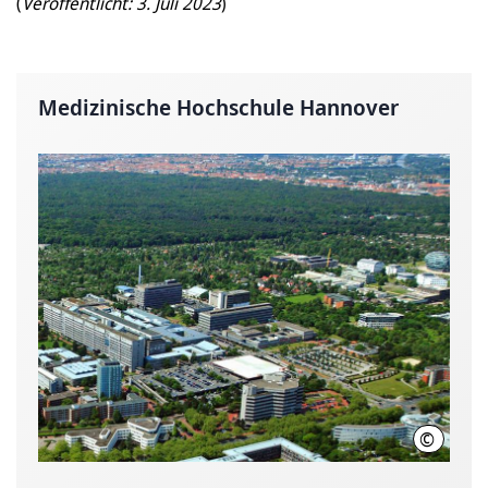
(
Veröffentlicht: 3. Juli 2023
)
Medizinische Hochschule Hannover
©
Karin K