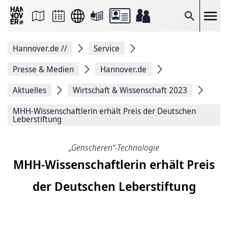
Seite
als
E-
Suche
Mail
versenden
Auf
Hannover.de
//
Service
Facebook
teilen
Auf
Presse & Medien
Hannover.de
X
teilen
Aktuelles
Wirtschaft & Wissenschaft 2023
Seitenlink
Kopieren
MHH-Wissenschaftlerin erhält Preis der Deutschen
Seite
Leberstiftung
Drucken
„Genscheren“-Technologie
MHH-Wissenschaftlerin erhält Preis
der Deutschen Leberstiftung