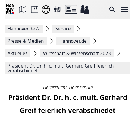
Seite
als
E-
Suche
Mail
versenden
Auf
Hannover.de
//
Service
Facebook
teilen
Auf
Presse & Medien
Hannover.de
X
teilen
Aktuelles
Wirtschaft & Wissenschaft 2023
Seitenlink
Kopieren
Präsident Dr. Dr. h. c. mult. Gerhard Greif feierlich
Seite
verabschiedet
Drucken
Tierärztliche Hochschule
Präsident Dr. Dr. h. c. mult. Gerhard
Greif feierlich verabschiedet