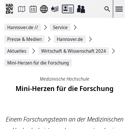
Seite
als
E-
Suche
Mail
versenden
Auf
Hannover.de
//
Service
Facebook
teilen
Auf
Presse & Medien
Hannover.de
X
teilen
Aktuelles
Wirtschaft & Wissenschaft 2024
Seitenlink
Kopieren
Mini-Herzen für die Forschung
Seite
Drucken
Medizinische Hochschule
Mini-Herzen für die Forschung
Einem Forschungsteam an der Medizinischen