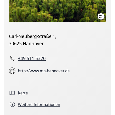
©
Karin K
Carl-Neuberg-Straße 1,
30625 Hannover
+49 511 5320
http://www.mh-hannover.de
Karte
Weitere Informationen