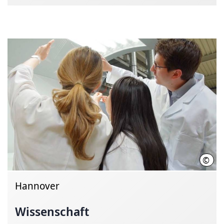
©
Init
Hannover
Wissenschaft