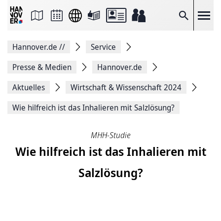
Seite
als
E-
Suche
Mail
versenden
Auf
Hannover.de
//
Service
Facebook
teilen
Auf
Presse & Medien
Hannover.de
X
teilen
Aktuelles
Wirtschaft & Wissenschaft 2024
Seitenlink
Kopieren
Wie hilfreich ist das Inhalieren mit Salzlösung?
Seite
Drucken
MHH-Studie
Wie hilfreich ist das Inhalieren mit
Salzlösung?