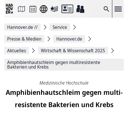
Seite
als
E-
Suche
Mail
versenden
Auf
Hannover.de
//
Service
Facebook
teilen
Auf
Presse & Medien
Hannover.de
X
teilen
Aktuelles
Wirtschaft & Wissenschaft 2025
Seitenlink
Kopieren
Amphi­bien­haut­schleim gegen multi­resistente
Seite
Bakterien und Krebs
Drucken
Medizinische Hochschule
Amphi­bien­haut­schleim gegen multi­
resistente Bakterien und Krebs