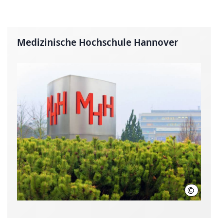
Medizinische Hochschule Hannover
©
Karin K