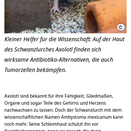
©
Kari
Kleiner Helfer für die Wissenschaft: Auf der Haut
des Schwanzlurches Axolotl finden sich
wirksame Antibiotika-Alternativen, die auch
Tumorzellen bekämpfen.
Axolotl sind bekannt für ihre Fähigkeit, Gliedmaßen,
Organe und sogar Teile des Gehirns und Herzens
nachwachsen zu lassen. Doch der Schwanzlurch mit dem
wissenschaftlichen Namen Ambystoma mexicanum kann
noch mehr. Seine Schleimhaut schützt ihn vor
Krankheitserregern, genauer gesagt: die darin