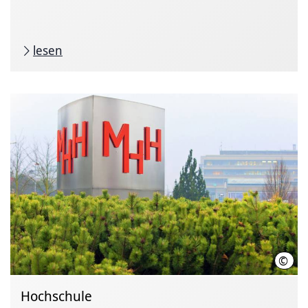
lesen
©
Kari
Hochschule