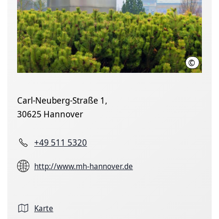
©
Karin K
Carl-Neuberg-Straße 1,
30625 Hannover
+49 511 5320
http://www.mh-hannover.de
Karte