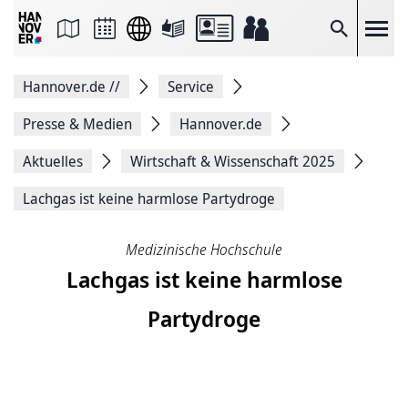
Seite
als
E-
Suche
Mail
versenden
Auf
Hannover.de
//
Service
Facebook
teilen
Auf
Presse & Medien
Hannover.de
X
teilen
Aktuelles
Wirtschaft & Wissenschaft 2025
Seitenlink
Kopieren
Lachgas ist keine harmlose Partydroge
Seite
Drucken
Medizinische Hochschule
Lachgas ist keine harmlose
Partydroge