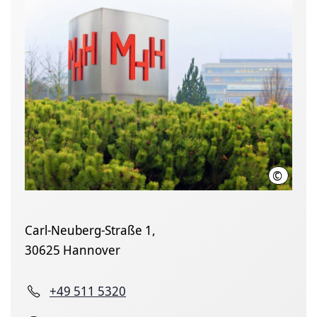
©
Karin K
Carl-Neuberg-Straße 1,
30625 Hannover
+49 511 5320