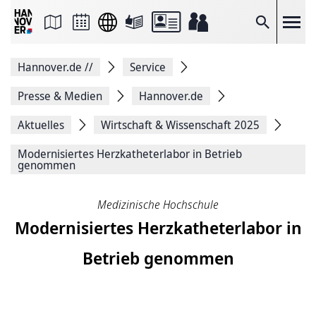
Seite
als
E-
Suche
Mail
versenden
Auf
Hannover.de
//
Service
Facebook
teilen
Auf
Presse & Medien
Hannover.de
X
teilen
Aktuelles
Wirtschaft & Wissenschaft 2025
Seitenlink
Kopieren
Modernisiertes Herzkatheterlabor in Betrieb
Seite
genommen
Drucken
Medizinische Hochschule
Modernisiertes Herzkatheterlabor in
Betrieb genommen