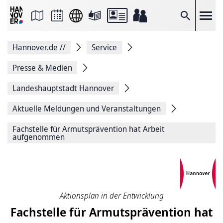
Seite
als
E-
Suche
Mail
versenden
Auf
Hannover.de
//
Service
Facebook
teilen
Auf
Presse & Medien
X
teilen
Landeshauptstadt Hannover
Seitenlink
Kopieren
Aktuelle Meldungen und Veranstaltungen
Seite
Drucken
Fachstelle für Armutsprävention hat Arbeit
aufgenommen
Aktionsplan in der Entwicklung
Fachstelle für Armutsprävention hat