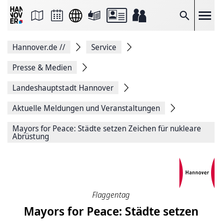
Seite
als
E-
Suche
Mail
versenden
Auf
Hannover.de
//
Service
Facebook
teilen
Auf
Presse & Medien
X
teilen
Landeshauptstadt Hannover
Seitenlink
Kopieren
Aktuelle Meldungen und Veranstaltungen
Seite
Drucken
Mayors for Peace: Städte setzen Zeichen für nukleare
Abrüstung
Flaggentag
Mayors for Peace: Städte setzen