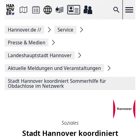
Seite
als
E-
Suche
Mail
versenden
Auf
Hannover.de
//
Service
Facebook
teilen
Auf
Presse & Medien
X
teilen
Landeshauptstadt Hannover
Seitenlink
Kopieren
Aktuelle Meldungen und Veranstaltungen
Seite
Drucken
Stadt Hannover koordiniert Sommerhilfe für
Obdachlose im Netzwerk
Soziales
Stadt Hannover koordiniert