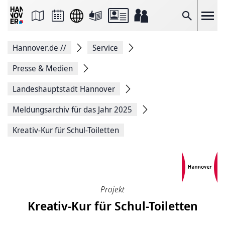
Seite
als
E-
Suche
Mail
versenden
Auf
Hannover.de
//
Service
Facebook
teilen
Auf
Presse & Medien
X
teilen
Landeshauptstadt Hannover
Seitenlink
Kopieren
Meldungsarchiv für das Jahr 2025
Seite
Drucken
Kreativ-Kur für Schul-Toiletten
Projekt
Kreativ-Kur für Schul-Toiletten