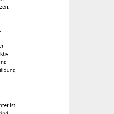
zen.
r
er
ktiv
und
Bildung
tet ist
sind