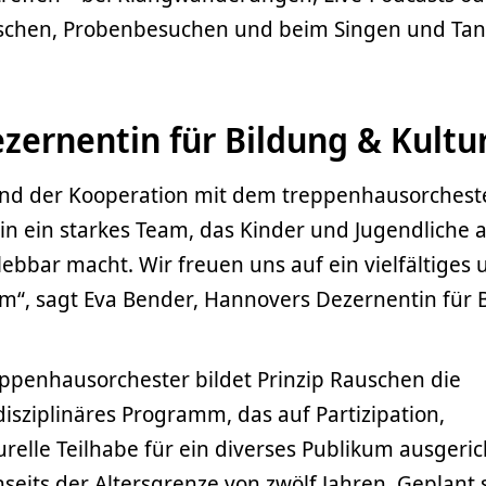
chen, Probenbesuchen und beim Singen und Tan
zernentin für Bildung & Kultu
und der Kooperation mit dem treppenhausorchest
n ein starkes Team, das Kinder und Jugendliche a
lebbar macht. Wir freuen uns auf ein vielfältiges 
m“, sagt Eva Bender, Hannovers Dezernentin für 
penhausorchester bildet Prinzip Rauschen die
disziplinäres Programm, das auf Partizipation,
relle Teilhabe für ein diverses Publikum ausgerich
seits der Altersgrenze von zwölf Jahren. Geplant 