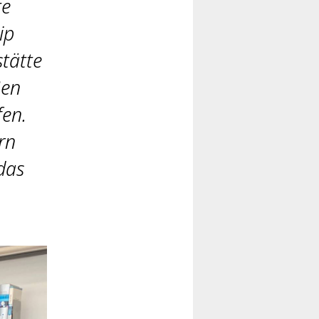
te
ip
tätte
ßen
fen.
rn
das