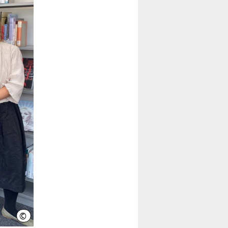
©
LHH