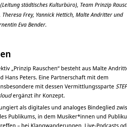
le (Leitung städtisches Kulturbüro), Team Prinzip Raus
 Theresa Frey, Yannick Hettich, Malte Andritter und
rnentin Eva Bender.
hen
ktiv „Prinzip Rauschen“ besteht aus Malte Andritt
d Hans Peters. Eine Partnerschaft mit dem
insbesondere mit dessen Vermittlungssparte
STE
cloud
ergänzt ihr Konzept.
ngiert als digitales und analoges Bindeglied zwi
des Publikums, in dem Musiker*innen und Publiku
ffen – bei Klangwanderungen, Live-Podcasts od