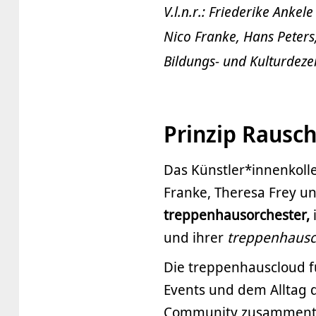
V.l.n.r.: Friederike Anke
Nico Franke, Hans Peters,
Bildungs- und Kulturdeze
Prinzip Rausc
Das Künstler*innenkolle
Franke, Theresa Frey un
treppenhausorchester,
und ihrer
treppenhaus
Die treppenhauscloud fu
Events und dem Alltag 
Community zusammentre