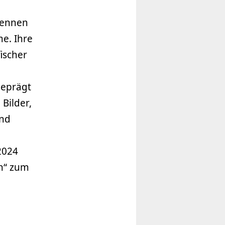
 kennen
e. Ihre
fischer
geprägt
 Bilder,
und
d
2024
en“ zum