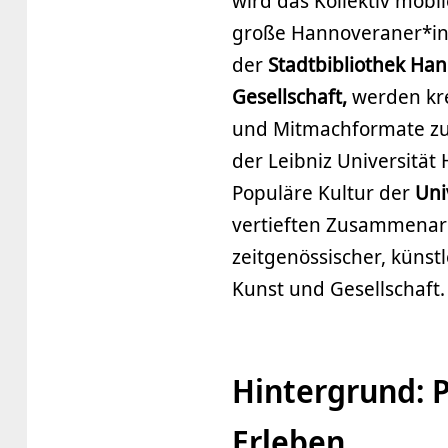
wird das Kollektiv mobi
große Hannoveraner*inn
der
Stadtbibliothek Ha
Gesellschaft,
werden kr
und Mitmachformate zu 
der Leibniz Universität
Populäre Kultur der
Uni
vertieften Zusammenarb
zeitgenössischer, künst
Kunst und Gesellschaft.
Hintergrund: P
Erleben.