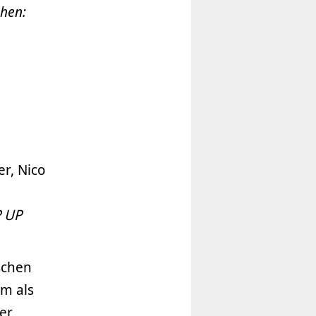
chen:
er, Nico
P UP
schen
m als
er