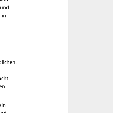
 und
 in
lichen.
acht
gen
zin