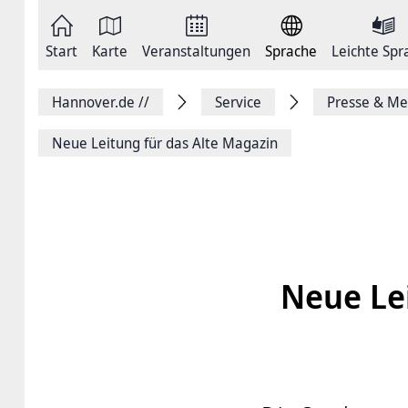
Zum
Seite
Inhalt
als
springen
E-
Zur
Mail
Start
Karte
Veranstaltungen
Sprache
Leichte Spr
Hauptnavigation
versenden
springen
Auf
Facebook
Hannover.de
//
Service
Presse & Me
teilen
Auf
X
Neue Leitung für das Alte Magazin
teilen
Seitenlink
Kopieren
Seite
Drucken
Neue Lei