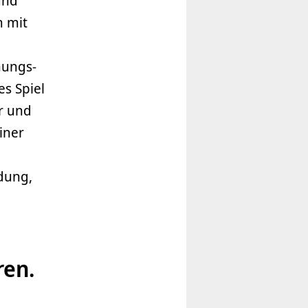
und
m mit
nungs-
s Spiel
er und
iner
ldung,
ren.