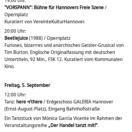
19:00 Uhr:
"VORSPANN": Bühne für Hannovers Freie Szene
/
Opernplatz
Kuratiert von VereinteKulturHannover.
20:00 Uhr:
Beetlejuice
(1988) / Opernplatz
Furioses, bizarrres und anarchisches Geister-Grusical von
Tim Burton. Englische Originalfassung mit deutschen
Untertiteln, 92 Min., FSK 12. Kuratiert vom Kommunalen
Kino.
Freitag, 5. September
12:00 Uhr:
Tanz:
here ≠ there
/ Erdgeschoss GALERIA Hannover
(Ernst-August-Platz), Eingang Bahnhofsstraße
Ein Tanzstück von Mónica García Vicente im Rahmen der
Veranstaltungsreihe
„Der Handel tanzt mit!“
.