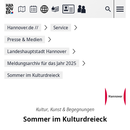
Seite
als
E-
Suche
Mail
versenden
Auf
Hannover.de
//
Service
Facebook
teilen
Auf
Presse & Medien
X
teilen
Landeshauptstadt Hannover
Seitenlink
Kopieren
Meldungsarchiv für das Jahr 2025
Seite
Drucken
Sommer im Kulturdreieck
Kultur, Kunst & Begegnungen
Sommer im Kulturdreieck