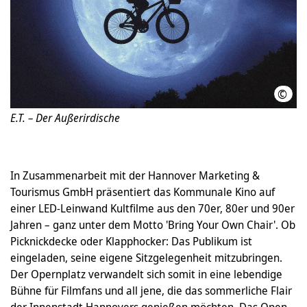
©
Koki
E.T. – Der Außerirdische
In Zusammenarbeit mit der Hannover Marketing &
Tourismus GmbH präsentiert das Kommunale Kino auf
einer LED-Leinwand Kultfilme aus den 70er, 80er und 90er
Jahren – ganz unter dem Motto 'Bring Your Own Chair'. Ob
Picknickdecke oder Klapphocker: Das Publikum ist
eingeladen, seine eigene Sitzgelegenheit mitzubringen.
Der Opernplatz verwandelt sich somit in eine lebendige
Bühne für Filmfans und all jene, die das sommerliche Flair
der Innenstadt Hannovers genießen möchten. Das Open-