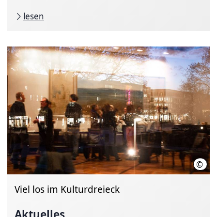
lesen
©
Foto
Viel los im Kulturdreieck
Aktuelles