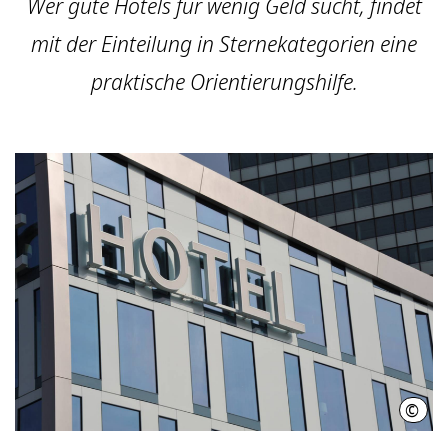
Wer gute Hotels für wenig Geld sucht, findet
mit der Einteilung in Sternekategorien eine
praktische Orientierungshilfe.
©
nman