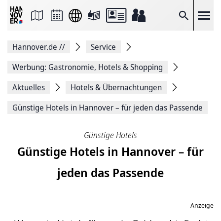
Seite
als
E-
Suche
Mail
versenden
Auf
Hannover.de
//
Service
Facebook
teilen
Auf
Werbung: Gastronomie, Hotels & Shopping
X
teilen
Aktuelles
Hotels & Übernachtungen
Seitenlink
Kopieren
Günstige Hotels in Hannover – für jeden das Passende
Seite
Drucken
Günstige Hotels
Günstige Hotels in Hannover – für
jeden das Passende
Anzeige