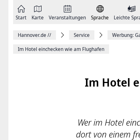
Zum
Seite
Inhalt
als
springen
E-
Zur
Mail
Start
Karte
Veranstaltungen
Sprache
Leichte Spr
Hauptnavigation
versenden
springen
Auf
Facebook
Hannover.de
//
Service
Werbung: Ga
teilen
Auf
X
Im Hotel einchecken wie am Flughafen
teilen
Seitenlink
Kopieren
Seite
Drucken
Im Hotel 
Wer im Hotel einc
dort von einem fr