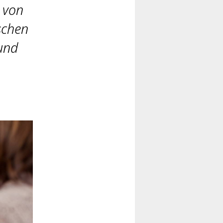
 von
schen
 und