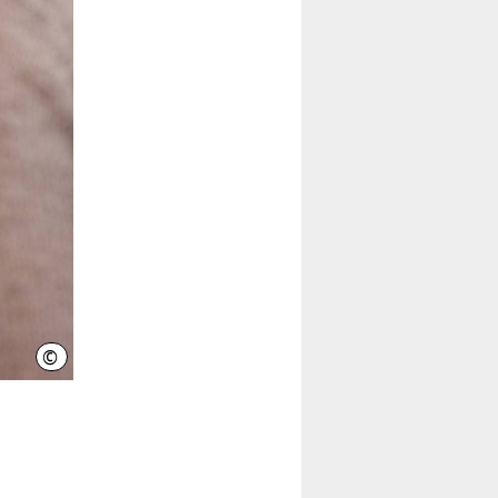
©
contrastwerkstatt - Fotolia.com