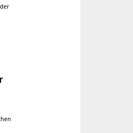
oder
r
schen