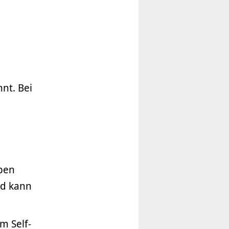
nt. Bei
aben
nd kann
m Self-