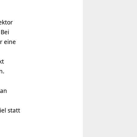
ektor
 Bei
r eine
kt
n.
 an
el statt