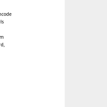
incode
ls
em
rd,