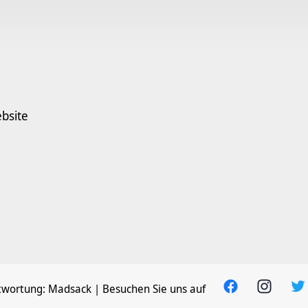
bsite
twortung:
Madsack
| Besuchen Sie uns auf