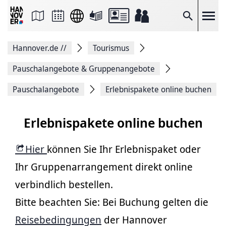
Seite
als
E-
Suche
Mail
versenden
Auf
Hannover.de
//
Tourismus
Facebook
teilen
Auf
Pauschalangebote & Gruppenangebote
X
teilen
Pauschalangebote
Erlebnispakete online buchen
Seitenlink
Kopieren
Seite
Erlebnispakete online buchen
Drucken
Hier
können Sie Ihr Erlebnispaket oder
Ihr Gruppenarrangement direkt online
verbindlich bestellen.
Bitte beachten Sie: Bei Buchung gelten die
Reisebedingungen
der Hannover