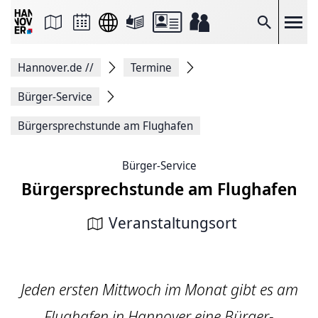
Seite
als
E-
Suche
Mail
versenden
Auf
Hannover.de
//
Termine
Facebook
teilen
Auf
Bürger-Service
X
teilen
Bürger­sprech­stun­de am Flughafen
Seitenlink
Kopieren
Seite
Bürger-Service
Drucken
Bürger­sprech­stun­de am Flughafen
Veranstaltungsort
Jeden ersten Mittwoch im Monat gibt es am
Flug­hafen in Hannover eine Bürger­