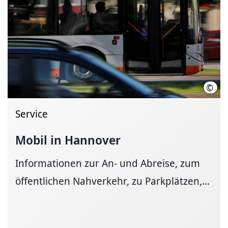
©
Marti
Service
Mobil in Hannover
Informationen zur An- und Ab­reise, zum
öffent­li­chen Nah­ver­kehr, zu Park­plätzen,...