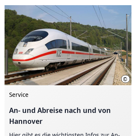
©
Deut
Service
An- und Abreise nach und von
Hannover
Hier gibt es die wichtigsten Infos zur An-