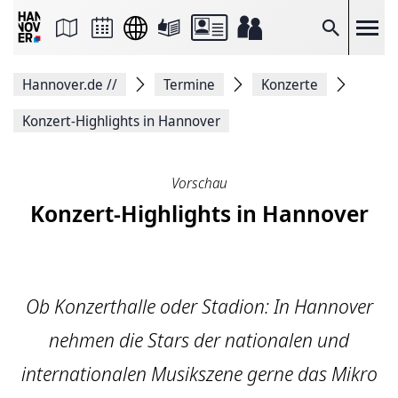
Seite
als
E-
Suche
Mail
versenden
Auf
Hannover.de
//
Termine
Konzerte
Facebook
teilen
Auf
Konzert-Highlights in Hannover
X
teilen
Seitenlink
Kopieren
Vorschau
Seite
Konzert-Highlights in Hannover
Drucken
Ob Konzerthalle oder Stadion: In Hannover
nehmen die Stars der nationalen und
internationalen Musikszene gerne das Mikro