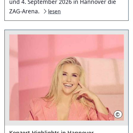
und 4. September 2026 in Hannover die
ZAG-Arena.
lesen
©
Michael
Konzert-Highlights in Hannover