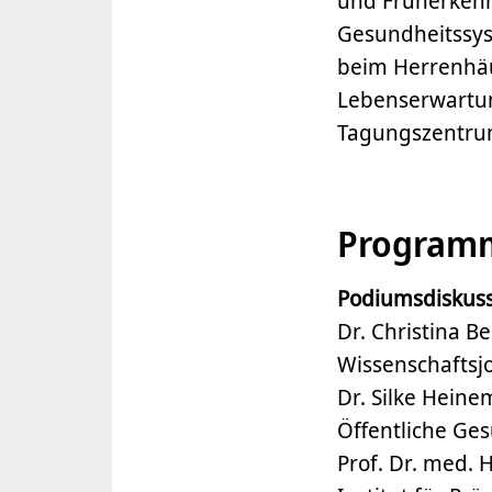
und Früherkenn
Gesundheitssy
beim Herrenhäu
Lebenserwartun
Tagungszentru
Program
Podiumsdiskus
Dr. Christina B
Wissenschaftsjo
Dr. Silke Heine
Öffentliche Ge
Prof. Dr. med. 