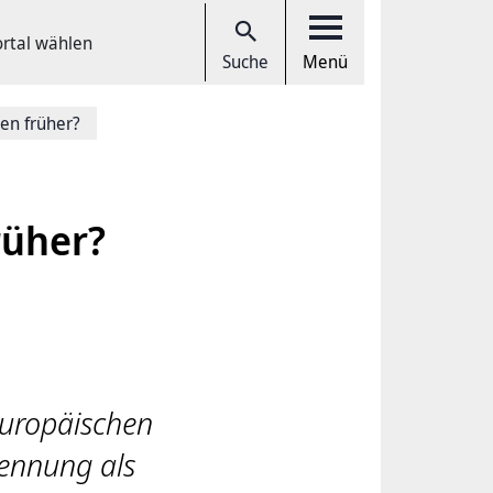
ortal wählen
Suche
Menü
en früher?
rüher?
europäischen
ennung als