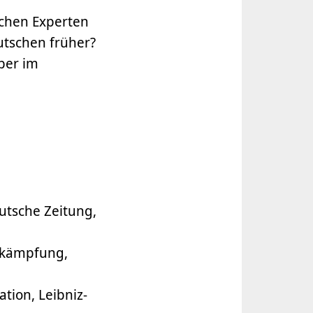
chen Experten
tschen früher?
ber im
utsche Zeitung,
bekämpfung,
tion, Leibniz-