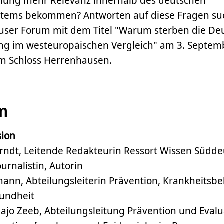
ung mehr Relevanz innerhalb des deutschen
stems bekommen? Antworten auf diese Fragen su
ser Forum mit dem Titel "Warum sterben die Deu
g im westeuropäischen Vergleich" am 3. Septem
m Schloss Herrenhausen.
m
sion
erndt, Leitende Redakteurin Ressort Wissen Südde
urnalistin, Autorin
mann, Abteilungsleiterin Prävention, Krankheits
sundheit
Hajo Zeeb, Abteilungsleitung Prävention und Evalua