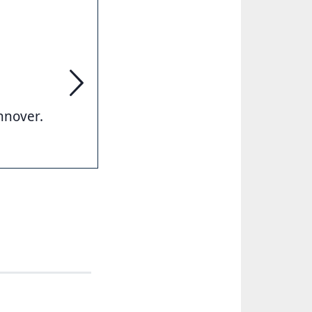
VolkswagenStiftung auf wissen.hannover.de
nnover.