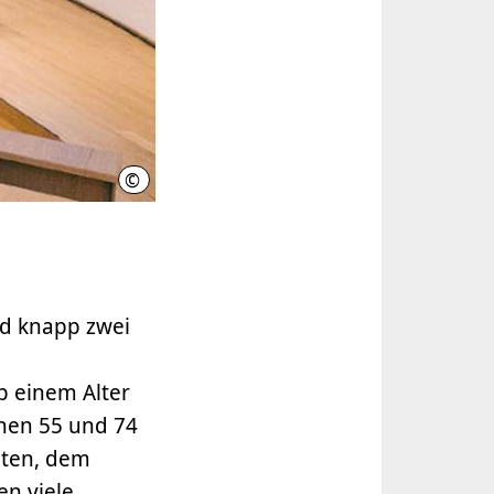
©
David Carreno Hansen, Quelle: Volkswagenstiftung
nd knapp zwei
b einem Alter
chen 55 und 74
iten, dem
n viele