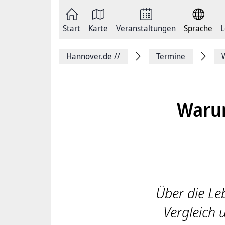
Zum
Seite
Inhalt
als
springen
E-
Zur
Mail
Start
Karte
Veranstaltungen
Sprache
L
Hauptnavigation
versenden
springen
Auf
Facebook
Hannover.de
//
Termine
teilen
Auf
X
teilen
Seitenlink
Kopieren
Warum
Seite
Drucken
Über die Le
Vergleich