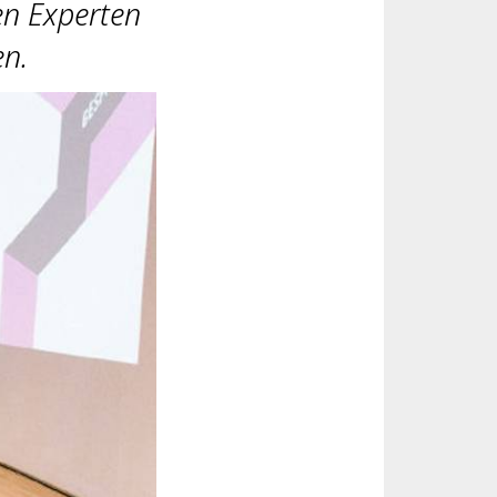
en Experten
en.