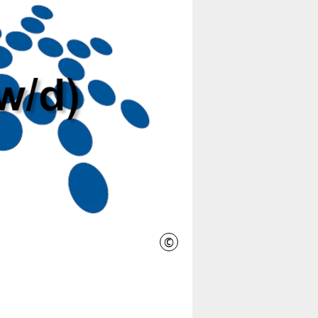
©
Region Hannover