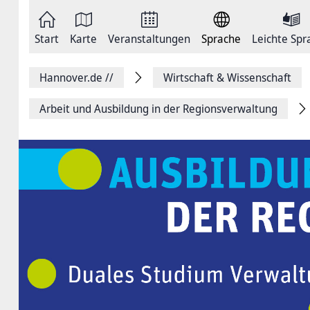
Zum
Seite
Inhalt
als
springen
E-
Zur
Mail
Start
Karte
Veranstaltungen
Sprache
Leichte Spr
Hauptnavigation
versenden
springen
Auf
Facebook
Hannover.de
//
Wirtschaft & Wissenschaft
teilen
Auf
X
Arbeit und Ausbildung in der Regionsverwaltung
teilen
Seitenlink
Kopieren
Seite
Drucken